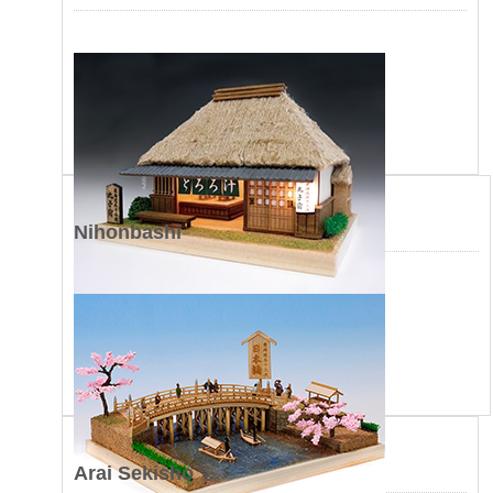
Nihonbashi
Arai Sekisho