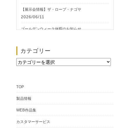
【展示会情報】ザ・ロープ・ナゴヤ
2026/06/11
ゴールデンウィーク休暇のお知らせ
2026/05/01
【展示会情報】第51回 ザ・ロープ 帆船模型展
カテゴリー
2026/02/24
カ
テ
ゴ
TOP
リ
ー
製品情報
WEB作品集
カスタマーサービス