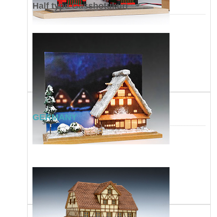
Half type Gasshotukuri
GERMANY