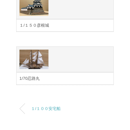
１/１５０彦根城
1/70忍路丸
１/１００安宅船