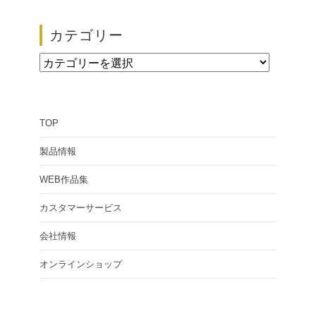
【展示会情報】第51回 ザ・ロープ 帆船模型展
カテゴリー
2026/02/24
カ
テ
ゴ
TOP
リ
ー
製品情報
WEB作品集
カスタマーサービス
会社情報
オンラインショップ