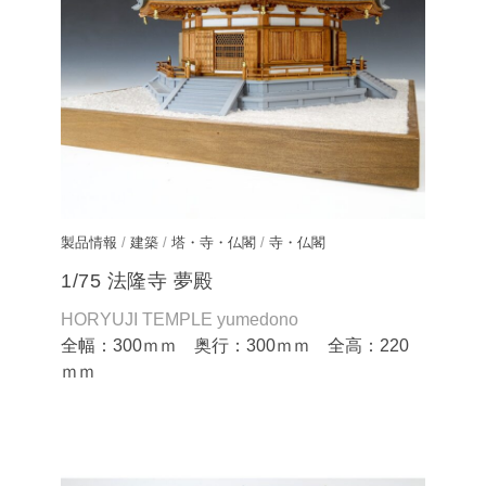
製品情報
/
建築
/
塔・寺・仏閣
/
寺・仏閣
1/75 法隆寺 夢殿
HORYUJI TEMPLE yumedono
全幅：300ｍｍ 奥行：300ｍｍ 全高：220
ｍｍ