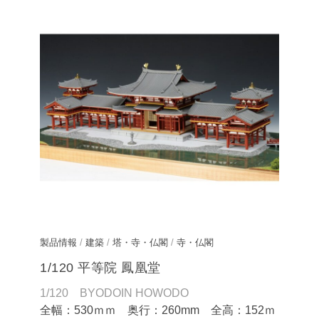
製品情報
/
建築
/
塔・寺・仏閣
/
寺・仏閣
1/120 平等院 鳳凰堂
1/120 BYODOIN HOWODO
全幅：530ｍｍ 奥行：260mm 全高：152ｍ