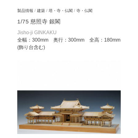
製品情報
/
建築
/
塔・寺・仏閣
/
寺・仏閣
1/75 慈照寺 銀閣
Jisho-ji GINKAKU
全幅：300mm 奥行：300mm 全高：180mm
(飾り台含む)