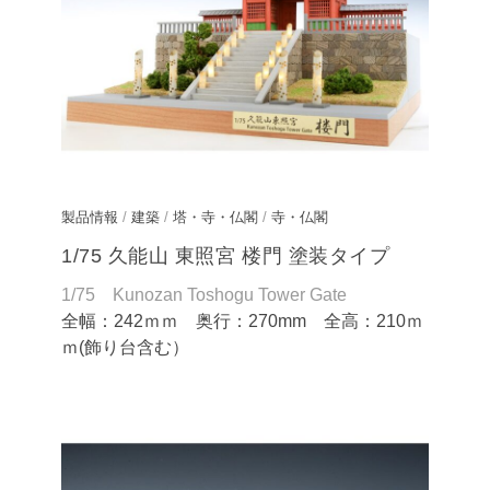
製品情報
/
建築
/
塔・寺・仏閣
/
寺・仏閣
1/75 久能山 東照宮 楼門 塗装タイプ
1/75 Kunozan Toshogu Tower Gate
全幅：242ｍｍ 奥行：270mm 全高：210ｍ
ｍ(飾り台含む）