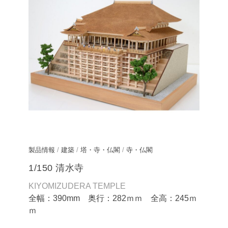
製品情報
/
建築
/
塔・寺・仏閣
/
寺・仏閣
1/150 清水寺
KIYOMIZUDERA TEMPLE
全幅：390mm 奥行：282ｍｍ 全高：245ｍ
ｍ