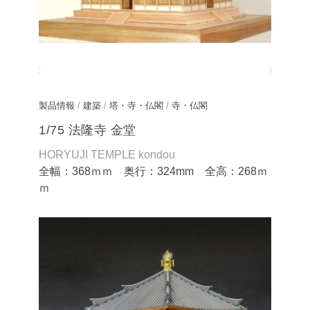
製品情報
/
建築
/
塔・寺・仏閣
/
寺・仏閣
1/75 法隆寺 金堂
HORYUJI TEMPLE kondou
全幅：368ｍｍ 奥行：324mm 全高：268ｍ
ｍ