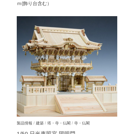
ｍ(飾り台含む）
製品情報
/
建築
/
塔・寺・仏閣
/
寺・仏閣
1/50 日光東照宮 陽明門