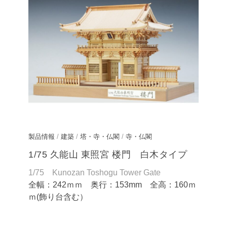
製品情報
/
建築
/
塔・寺・仏閣
/
寺・仏閣
1/75 久能山 東照宮 楼門 白木タイプ
1/75 Kunozan Toshogu Tower Gate
全幅：242ｍｍ 奥行：153mm 全高：160ｍ
ｍ(飾り台含む）