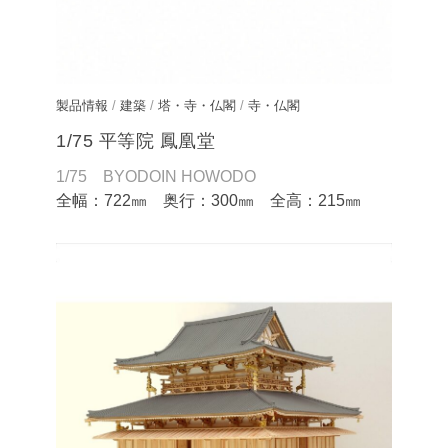
製品情報
/
建築
/
塔・寺・仏閣
/
寺・仏閣
1/75 平等院 鳳凰堂
1/75 BYODOIN HOWODO
全幅：722㎜ 奥行：300㎜ 全高：215㎜