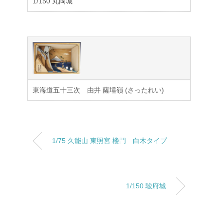
1/150 丸岡城
東海道五十三次 由井 薩埵嶺 (さったれい)
1/75 久能山 東照宮 楼門 白木タイプ
1/150 駿府城