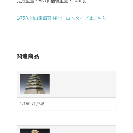
完成重量：580ｇ
梱包重量：1400ｇ
1/75久能山東照宮 楼門 白木タイプはこちら
関連商品
1/150 江戸城