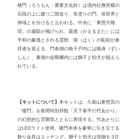
楼門（ろうもん・重要文化財）は境内社務所横の
石段の上に建つ二階造り、朱塗りの門。俗世界と
神域とを分けると云われる。中央に「東照大権
現」の扁額が掲げられ、蟇股（かえるまた）には
平和の象徴とされる霊獣、獏（ばく）の彫刻が参
拝者を迎える。門表側の格子戸内には随身（ずい
しん）、裏側の金剛柵内には獅子と狛犬が据えら
れている。
【キットについて】
本キットは、久能山東照宮の
「楼門」を夜間特別拝観「天下泰平の竹あかり」
の幻想的な雰囲気とともに再現する。竹あかりに
はLEDライト使用。楼門本体を豪華に引き立てる
飾り金具はエッチング。獅子と狛犬は現物を３D