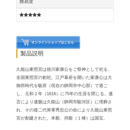
難易度
5
製品説明
久能山東照宮は徳川家康公をご祭神として祀る、
全国東照宮の創祀。江戸幕府を開いた家康公は大
御所時代を駿府（現在の静岡市中心部）で過ご
し、元和２年（1616）に75年の生涯を閉じる。遺
言により遺骸は久能山（静岡市駿河区）に埋葬さ
れ、その後二代将軍秀忠公の命により久能山東照
宮が創建された。本殿、拝殿（１棟）は国宝。