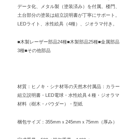
データ化、メタル製（塗装済み）を付属。楼門、
土台部分の塗装は組立説明書が丁寧にサポート。
LEDライト、水性絵具（4種）、ジオラマ付き。
■木製レーザー部品24種
■木製部品25種
■金属部品
3種
■その他部品
材質：ヒノキ・シナ材等の天然木
付属品：カラー
組立説明書・LED電球・水性絵具４種・ジオラマ
材料（樹木・パウダー）・型紙
梱包サイズ：355mmｘ245mmｘ75mm（厚み）