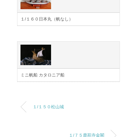
１/１６０日本丸（帆なし）
ミニ帆船 カタロニア船
１/１５０松山城
１/７５鹿苑寺金閣