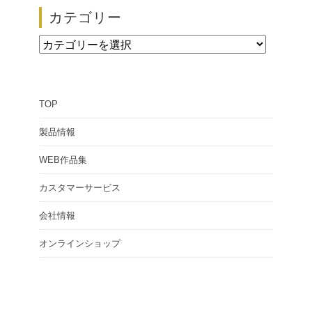
【展示会情報】第51回 ザ・ロープ 帆船模型展
カテゴリー
2026/02/24
カ
テ
ゴ
TOP
リ
ー
製品情報
WEB作品集
カスタマーサービス
会社情報
オンラインショップ