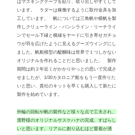
はマスキングテープを貼り、取り出しやすくして
います。
ラダーは稼働するように取付金具を加
工しています。
帆については三角帆や横帆を製
作しクリューライン・バンシライン・リーチライ
ンでセール下縁と横縁をヤードに引き寄せガチョ
ウが羽を広げたように見えるグーズウイングにし
ました。
帆船模型の醍醐味は世界で１つしかない
オリジナルを作れることだと思いました。
製作
期間は約２年近くがかかりやっとの思いで完成さ
せましたが、1/30カタロニア船をもう一度作りた
いと思い、貴社のキットを早くも購入して新たに
製作を始めています。
外輪の回転や帆の製作など様々な点で工夫され、
濱野様のオリジナルサスケハナの完成、すばらし
いと思います。リアルに創り込むほど愛着が湧