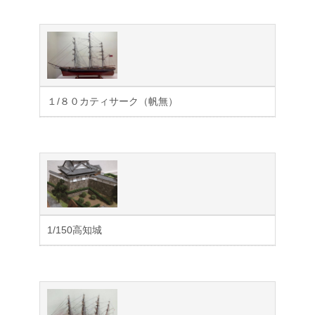
１/８０カティサーク（帆無）
1/150高知城