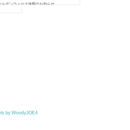
ールデンウィーク休暇のお知らせ
26/05/01
展示会情報】第51回 ザ・ロープ 帆船模型展
26/02/24
ts by WoodyJOE4