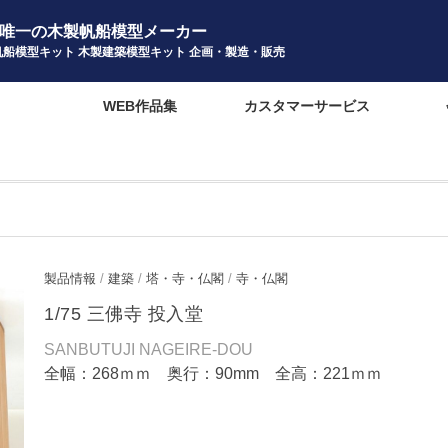
唯一の木製帆船模型メーカー
帆船模型キット 木製建築模型キット 企画・製造・販売
報
WEB作品集
カスタマーサービス
製品情報
/
建築
/
塔・寺・仏閣
/
寺・仏閣
1/75 三佛寺 投入堂
SANBUTUJI NAGEIRE-DOU
全幅：268ｍｍ 奥行：90mm 全高：221ｍｍ