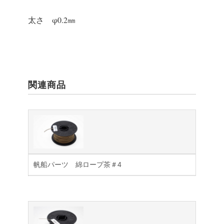
太さ φ0.2㎜
関連商品
帆船パーツ 綿ロープ茶＃4