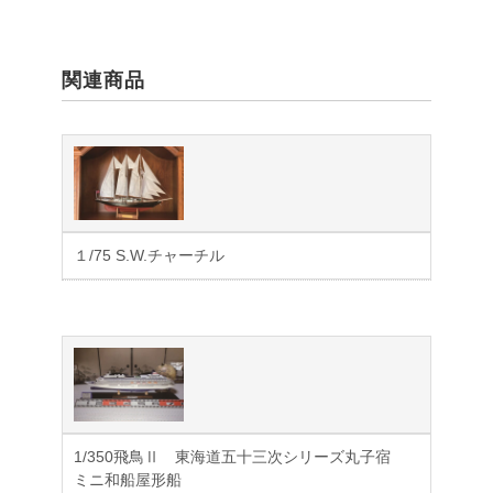
関連商品
１/75 S.W.チャーチル
1/350飛鳥Ⅱ 東海道五十三次シリーズ丸子宿
ミニ和船屋形船