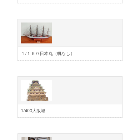
１/１６０日本丸（帆なし）
1/400大阪城