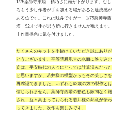
1/75薬師寺東塔 精巧さに頭が下がります。
むし
ろもう少し作者が手を加える場があると達成感が
ある位です。これは駄弁ですがー
1/75薬師寺西
塔 92才で手が思う所に行きませんが燃えます。
十作目採色に気を付けました。
たくさんのキットを手掛けていただき誠にありが
とうございます。平等院鳳凰堂の水面に映り込む
姿は、平安時代の人々にとっては計算済みだった
と思いますが、若井様の模型からもその美しさを
再確認できました。いずれも92歳の方の製作とは
信じられません。薬師寺西塔の彩色も隙間なく施
され、益々高まっておられる若井様の熱意が伝わ
ってきました。次作も楽しみです。