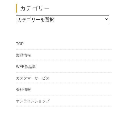
【展示会情報】第51回 ザ・ロープ 帆船模型展
カテゴリー
2026/02/24
カ
テ
ゴ
TOP
リ
ー
製品情報
WEB作品集
カスタマーサービス
会社情報
オンラインショップ