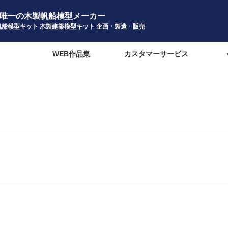
唯一の木製帆船模型メーカー
帆船模型キット 木製建築模型キット 企画・製造・販売
報
WEB作品集
カスタマーサービス
宿