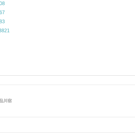
608
667
783
/3821
品川宿