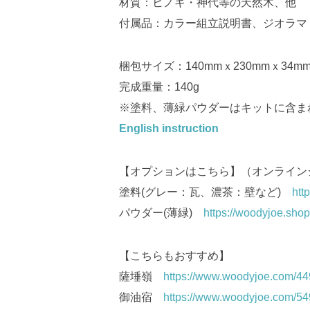
材質：ヒノキ・神代等の天然木、他
付属品：カラー組立説明書、ジオラマ
梱包サイズ：140mmｘ230mmｘ34
完成重量：140g
※塗料、薄緑パウダーはキットに含ま
English instruction
【オプションはこちら】（オンライン
塗料(グレー：瓦、濃茶：壁など)
htt
パウダー(薄緑)
https://woodyjoe.sho
【こちらもおすすめ】
薩埵嶺
https://www.woodyjoe.com/4
御油宿
https://www.woodyjoe.com/5