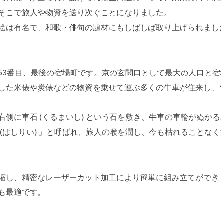
そこで旅人や物資を送り次ぐことになりました。
絵は有名で、和歌・俳句の題材にもしばしば取り上げられまし
53番目、最後の宿場町です。京の玄関口として最大の人口と
した米俵や炭俵などの物資を乗せて運ぶ多くの牛車が住来し、
側に車石 (くるまいし) という石を敷き、牛車の車輪がぬか
(はしりい) 」と呼ばれ、旅人の喉を潤し、今も枯れることな
縮し、精密なレーザーカット加工により簡単に組み立てができ
も最適です。