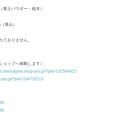
（黄土パウダー・植木）
mm（厚み）
れておりません。
ショップへ移動します）
ps://woodyjoe.shop-pro.jp/?pid=132594423
p-pro.jp/?pid=104733113
490
490