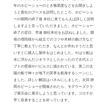
年のホビーショーのとき難易度などをお聞きしよ
うと貴社のブースを訪問したところ、ホビーショ
ーの期間の終了後 本社に来てもらえば詳しく説明
しますよと言っていただきました。ホビーショー
終了の翌日、早速 御社本社をお訪ねしました。開
発の増田様から組立てのコツや木材の曲げ方など
丁寧に教えていただき、なんとか作れそうだと思
いすぐに購入し製作をはじめました。やはり船は
水に浮かんだジオラマとしたかったので古代エジ
プトの壁画やパピルスに描かれている、第二の太
陽の船で神々が地下の冥界を航海するシーンにし
ました。詳しい解説はパネルにしました。次回 静
岡ホビーショーが開催されたら、モデラーズクラ
ブ展示会に展示しようと思っています。コロナが
早く収束することを祈っています。