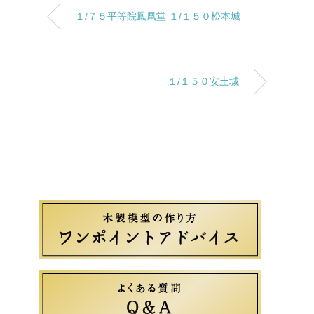
１/７５平等院鳳凰堂 １/１５０松本城
１/１５０安土城