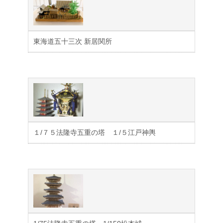
東海道五十三次 新居関所
１/７５法隆寺五重の塔 １/５江戸神輿