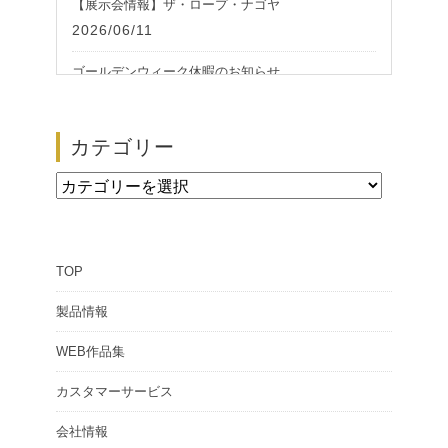
【展示会情報】ザ・ロープ・ナゴヤ
2026/06/11
ゴールデンウィーク休暇のお知らせ
2026/05/01
【展示会情報】第51回 ザ・ロープ 帆船模型展
カテゴリー
2026/02/24
カ
テ
ゴ
TOP
リ
ー
製品情報
WEB作品集
カスタマーサービス
会社情報