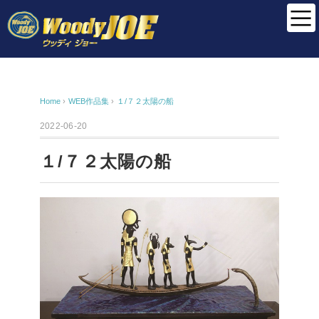
Home
›
WEB作品集
›
１/７２太陽の船
2022-06-20
１/７２太陽の船