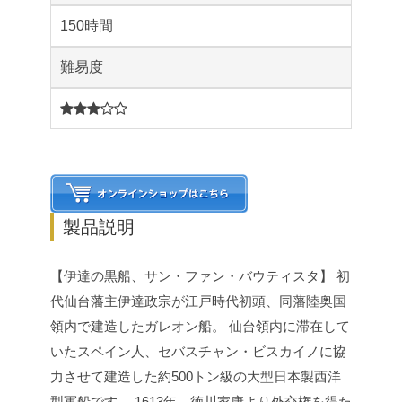
150時間
難易度
3
製品説明
【伊達の黒船、サン・ファン・バウティスタ】
初
代仙台藩主伊達政宗が江戸時代初頭、同藩陸奥国
領内で建造したガレオン船。
仙台領内に滞在して
いたスペイン人、セバスチャン・ビスカイノに協
力させて建造した約500トン級の大型日本製西洋
型軍船です。
1613年、徳川家康より外交権を得た