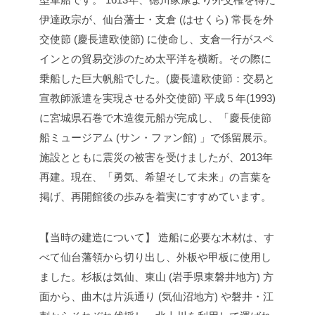
伊達政宗が、仙台藩士・支倉 (はせくら) 常長を外
交使節 (慶長遣欧使節) に使命し、支倉一行がスペ
インとの貿易交渉のため太平洋を横断。その際に
乗船した巨大帆船でした。(慶長遣欧使節：交易と
宣教師派遣を実現させる外交使節)
平成５年(1993)
に宮城県石巻で木造復元船が完成し、「慶長使節
船ミュージアム (サン・ファン館) 」で係留展示。
施設とともに震災の被害を受けましたが、2013年
再建。現在、「勇気、希望そして未来」の言葉を
掲げ、再開館後の歩みを着実にすすめています。
【当時の建造について】
造船に必要な木材は、す
べて仙台藩領から切り出し、外板や甲板に使用し
ました。杉板は気仙、東山 (岩手県東磐井地方) 方
面から、曲木は片浜通り (気仙沼地方) や磐井・江