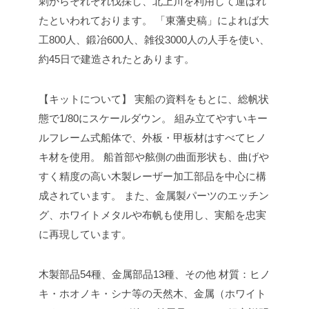
刺からそれぞれ伐採し、北上川を利用して運ばれ
たといわれております。
「東藩史稿」によれば大
工800人、鍛冶600人、雑役3000人の人手を使い、
約45日で建造されたとあります。
【キットについて】
実船の資料をもとに、総帆状
態で1/80にスケールダウン。
組み立てやすいキー
ルフレーム式船体で、外板・甲板材はすべてヒノ
キ材を使用。
船首部や舷側の曲面形状も、曲げや
すく精度の高い木製レーザー加工部品を中心に構
成されています。
また、金属製パーツのエッチン
グ、ホワイトメタルや布帆も使用し、実船を忠実
に再現しています。
木製部品54種、金属部品13種、その他
材質：ヒノ
キ・ホオノキ・シナ等の天然木、金属（ホワイト