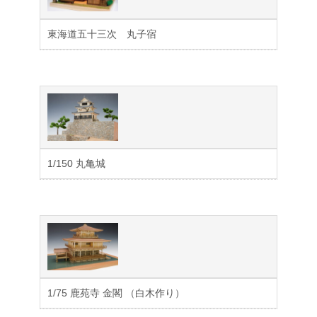
東海道五十三次 丸子宿
1/150 丸亀城
1/75 鹿苑寺 金閣 （白木作り）