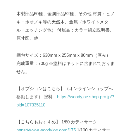
木製部品60種、金属部品52種、その他
材質：ヒノ
キ・ホオノキ等の天然木、金属（ホワイトメタ
ル・エッチング他）
付属品：カラー組立説明書、
原寸図、他
梱包サイズ：630mmｘ255mmｘ80mm（厚み）
完成重量：700g
※塗料はキットに含まれておりま
せん。
【オプションはこちら】（オンラインショップへ
移動します）
塗料
https://woodyjoe.shop-pro.jp/?
pid=107335110
【こちらもおすすめ】
1/80 カティサーク
https://www.woodyjoe.com/175
1/100 カティサー