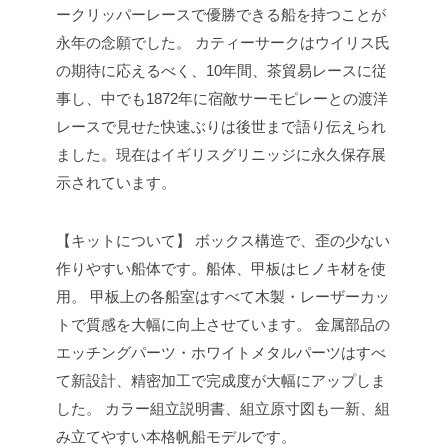
ークリッパーレースで優勝できる船を持つことが
永年の念願でした。
カティーサークはウイリス氏
の期待に応えるべく、10年間、茶貿易レースに従
事し、中でも1872年に宿敵サーモピレーとの渡洋
レースで見せた快速ぶりは後世まで語り伝えられ
ました。現在はイギリスグリニッジに永久保存展
示されています。
【キットについて】
ボックス構造で、歪の少ない
作りやすい船体です。船体、甲板はヒノキ材を使
用。
甲板上の各船室はすべて木製・レーザーカッ
トで質感を大幅に向上させています。
金属部品の
エッチングパーツ・ホワイトメタルパーツはすべ
て新設計、精密加工で完成度が大幅にアップしま
した。
カラー組立説明書、組立原寸図も一新、組
み立てやすい本格帆船モデルです。