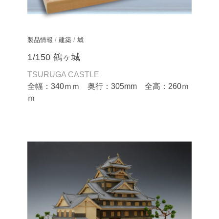
製品情報
/
建築
/
城
1/150 鶴ヶ城
TSURUGA CASTLE
全幅：340ｍｍ 奥行：305mm 全高：260ｍ
ｍ