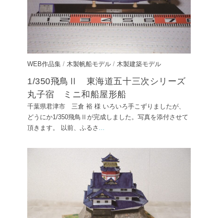
WEB作品集
/
木製帆船モデル
/
木製建築モデル
1/350飛鳥Ⅱ 東海道五十三次シリーズ
丸子宿 ミニ和船屋形船
千葉県君津市 三倉 裕 様 いろいろ手こずりましたが、
どうにか1/350飛鳥Ⅱが完成しました。写真を添付させて
頂きます。 以前、ふるさ
...