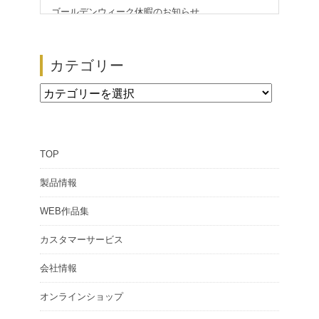
ゴールデンウィーク休暇のお知らせ
2026/05/01
【展示会情報】第51回 ザ・ロープ 帆船模型展
カテゴリー
2026/02/24
カ
テ
ゴ
TOP
リ
ー
製品情報
WEB作品集
カスタマーサービス
会社情報
オンラインショップ