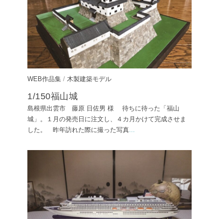
WEB作品集
/
木製建築モデル
1/150福山城
島根県出雲市 藤原 日佐男 様 待ちに待った「福山
城」。１月の発売日に注文し、４カ月かけて完成させま
した。 昨年訪れた際に撮った写真
...