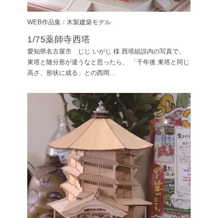
WEB作品集
/
木製建築モデル
1/75薬師寺西塔
愛知県名古屋市 じじ いがじ 様 西塔組説内の写真で、
東塔と随分形が違うなと思ったら、 「千年後 東塔と同じ
高さ、形状に成る」との西岡
...