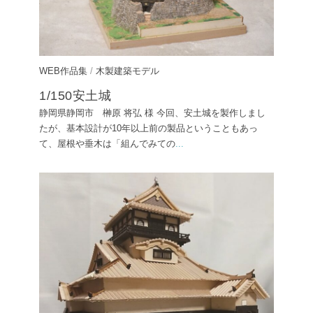
WEB作品集
/
木製建築モデル
1/150安土城
静岡県静岡市 榊原 将弘 様 今回、安土城を製作しまし
たが、基本設計が10年以上前の製品ということもあっ
て、屋根や垂木は「組んでみての
...