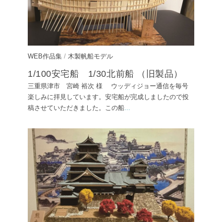
WEB作品集
/
木製帆船モデル
1/100安宅船 1/30北前船 （旧製品）
三重県津市 宮崎 裕次 様 ウッディジョー通信を毎号
楽しみに拝見しています。安宅船が完成しましたので投
稿させていただきました。この船
...