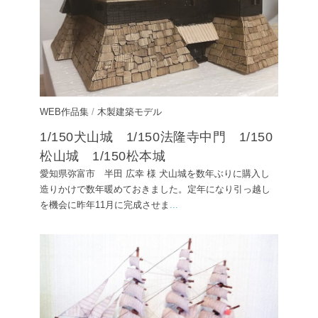
WEB作品集
/
木製建築モデル
1/150犬山城 1/150法隆寺中門 1/150
松山城 1/150松本城
愛知県弥富市 半田 広幸 様 犬山城を数年ぶりに購入し
造りかけで数年暖めておきました。定年になり引っ越し
を機会に昨年11月に完成させま
...