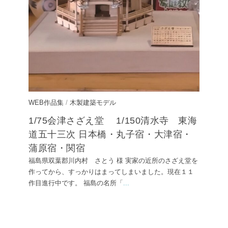
WEB作品集
/
木製建築モデル
1/75会津さざえ堂 1/150清水寺 東海
道五十三次 日本橋・丸子宿・大津宿・
蒲原宿・関宿
福島県双葉郡川内村 さとう 様 実家の近所のさざえ堂を
作ってから、すっかりはまってしまいました。現在１１
作目進行中です。 福島の名所「
...