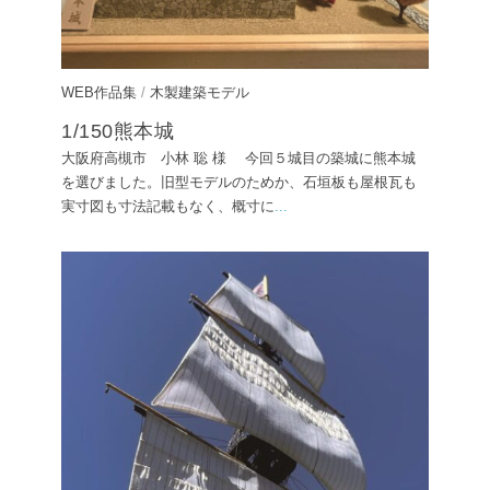
WEB作品集
/
木製建築モデル
1/150熊本城
大阪府高槻市 小林 聡 様 今回５城目の築城に熊本城
を選びました。旧型モデルのためか、石垣板も屋根瓦も
実寸図も寸法記載もなく、概寸に
...