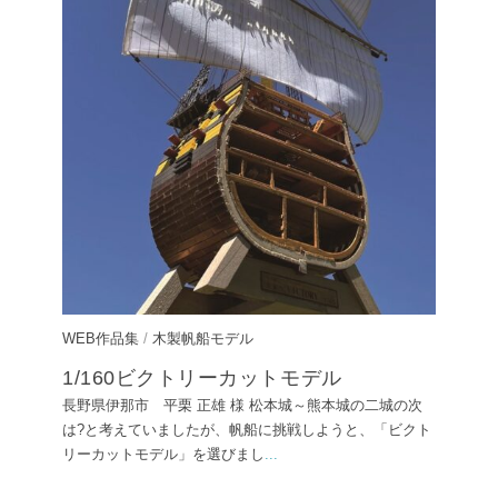
WEB作品集
/
木製帆船モデル
1/160ビクトリーカットモデル
長野県伊那市 平栗 正雄 様 松本城～熊本城の二城の次
は?と考えていましたが、帆船に挑戦しようと、「ビクト
リーカットモデル」を選びまし
...